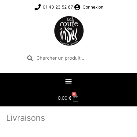
Aller
01 40 23 52 67
Connexion
au
contenu
Rechercher
Rechercher
0
Panier
0,00
€
Livraisons