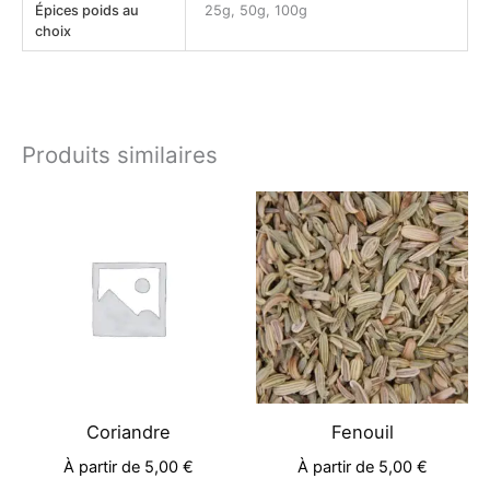
Épices poids au
25g, 50g, 100g
choix
Produits similaires
Ce
Ce
produit
produit
a
a
plusieurs
plusieu
variations.
variati
Les
Les
options
options
peuvent
peuven
être
être
Coriandre
Fenouil
choisies
choisie
À partir de
5,00
€
À partir de
5,00
€
sur
sur