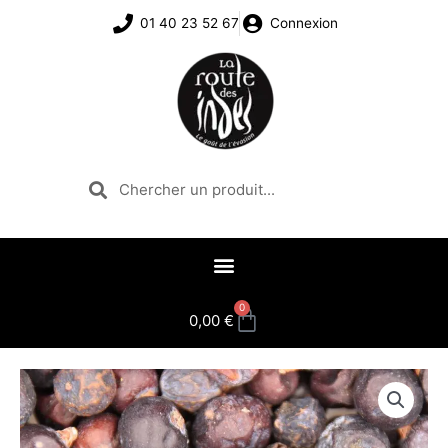
Aller
01 40 23 52 67
Connexion
au
contenu
Rechercher
Rechercher
0
Panier
0,00
€
quantité
de
Baies