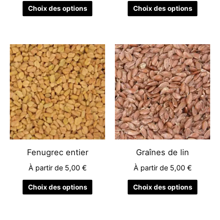
la
la
Choix des options
Choix des options
page
page
du
du
produit
produit
Ce
Ce
produit
produit
a
a
plusieurs
plusieu
variations.
variati
Les
Les
options
options
peuvent
peuven
être
être
Fenugrec entier
Graînes de lin
choisies
choisie
À partir de
5,00
€
À partir de
5,00
€
sur
sur
la
la
Choix des options
Choix des options
page
page
du
du