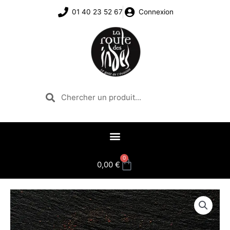
Aller
01 40 23 52 67
Connexion
au
contenu
Rechercher
Rechercher
0
Panier
0,00
€
quantité
de
Piment