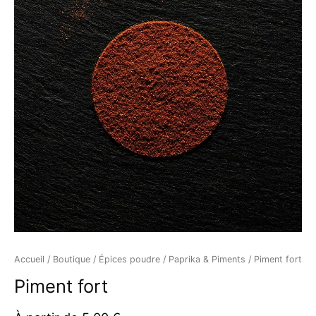
fort
Accueil
/
Boutique
/
Épices poudre
/
Paprika & Piments
/ Piment fort
Piment fort