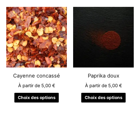
produit
produit
Ce
Ce
produit
produit
a
a
plusieurs
plusieu
variations.
variati
Les
Les
options
options
peuvent
peuven
être
être
Cayenne concassé
Paprika doux
choisies
choisie
À partir de
5,00
€
À partir de
5,00
€
sur
sur
la
la
Choix des options
Choix des options
page
page
du
du
produit
produit