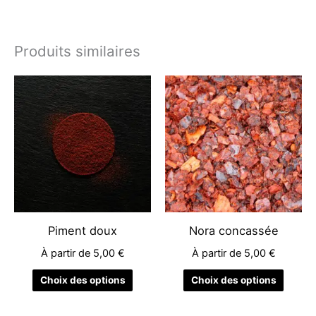
Produits similaires
Ce
Ce
produit
produit
a
a
plusieurs
plusieu
variations.
variati
Les
Les
options
options
peuvent
peuven
être
être
Piment doux
Nora concassée
choisies
choisie
À partir de
5,00
€
À partir de
5,00
€
sur
sur
la
la
Choix des options
Choix des options
page
page
du
du