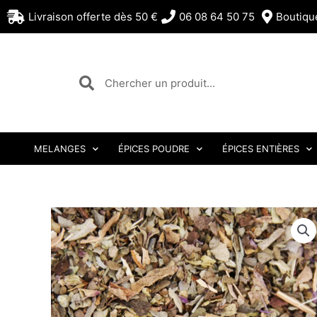
Aller
Livraison offerte dès 50 €
06 08 64 50 75
Boutiqu
au
contenu
Rechercher
Rechercher
MELANGES
ÉPICES POUDRE
ÉPICES ENTIÈRES