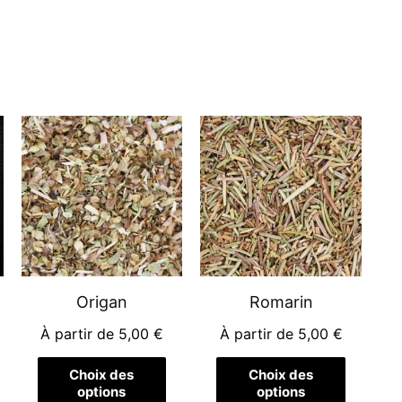
e
Ce
Ce
oduit
produit
produit
a
a
usieurs
plusieurs
plusieur
riations.
variations.
variation
es
Les
Les
tions
options
options
euvent
peuvent
peuvent
Origan
Romarin
re
être
être
À partir de
5,00
€
À partir de
5,00
€
oisies
choisies
choisies
r
sur
sur
Choix des
Choix des
options
options
la
la