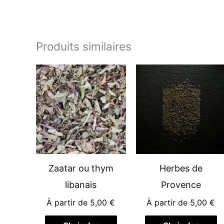
Produits similaires
Ce
C
produit
pr
a
a
plusieurs
pl
variations.
va
Les
L
options
op
peuvent
p
Zaatar ou thym
Herbes de
être
êt
libanais
Provence
choisies
ch
À partir de
5,00
€
À partir de
5,00
€
sur
su
la
la