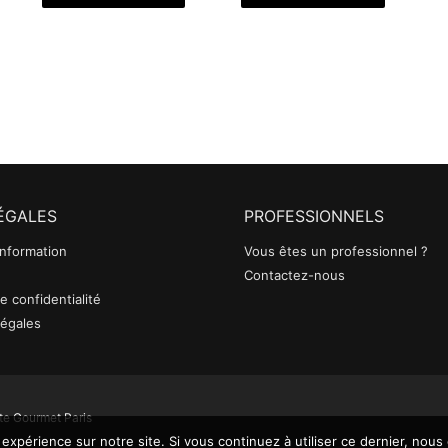
age
page
page
u
du
du
oduit
produit
produit
LÉGALES
PROFESSIONNELS
Information
Vous êtes un professionnel ?
Contactez-nous
e confidentialité
légales
te Gourmet Paris
 expérience sur notre site. Si vous continuez à utiliser ce dernier, nous