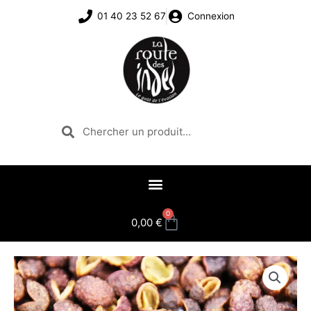
Aller
01 40 23 52 67
Connexion
au
contenu
Rechercher
Rechercher
0
Panier
0,00
€
quantité
de
Baies