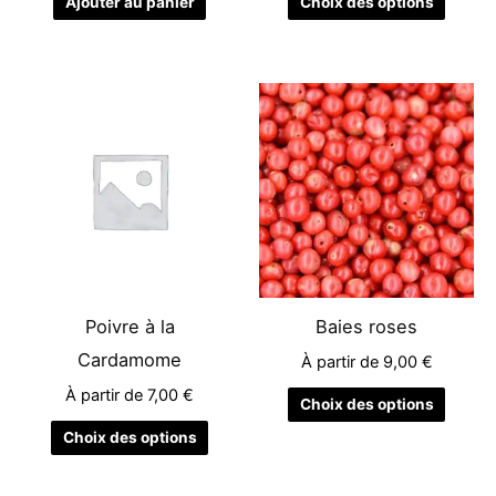
Ajouter au panier
Choix des options
du
produit
Ce
Ce
produit
produit
a
a
plusieurs
plusieu
variations.
variati
Les
Les
options
options
peuvent
peuven
être
être
Poivre à la
Baies roses
choisies
choisie
Cardamome
À partir de
9,00
€
sur
sur
À partir de
7,00
€
la
la
Choix des options
page
page
Choix des options
du
du
produit
produit