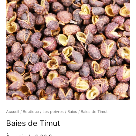
de
Timut
Accueil
/
Boutique
/
Les poivres
/
Baies
/ Baies de Timut
Baies de Timut