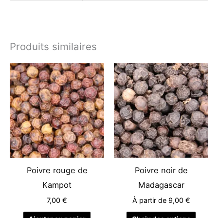
Produits similaires
Ce
produit
a
plusieu
variati
Les
options
peuven
être
Poivre rouge de
Poivre noir de
choisie
Kampot
Madagascar
sur
7,00
€
À partir de
9,00
€
la
page