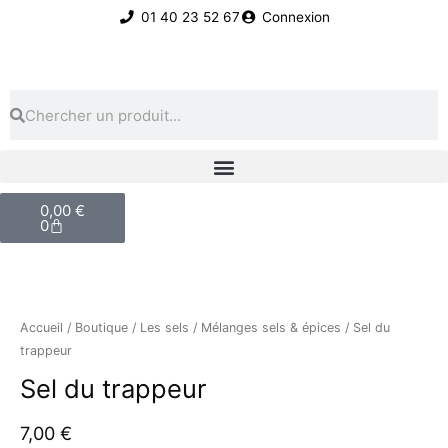
Aller
01 40 23 52 67
Connexion
au
contenu
Rechercher
Rechercher
Panier
0,00
€
0
quantité
Ce
de
produit
Sel
a
Accueil
/
Boutique
/
Les sels
/
Mélanges sels & épices
/ Sel du
du
plusieurs
trappeur
trappeur
variations.
Sel du trappeur
Les
options
7,00
€