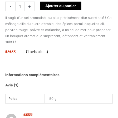
peuvent
-
+
Ajouter au panier
être
choisies
Il s’agit d’un sel aromatisé, ou plus précisément d’un sucré salé ! Ce
sur
mélange allie du sucre d’érable, des épices parmi lesquelles ail,
la
poivron rouge, poivre et coriandre, à un sel de mer pour proposer
page
un bouquet aromatique surprenant, détonnant et véritablement
du
subtil !
produit
(
1
avis client)
Noté
1
5.00
sur 5 basé
sur
notation
client
Informations complémentaires
Avis (1)
Poids
50 g