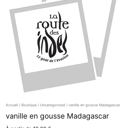
en
gousse
Madagascar
Accueil
/
Boutique
/
Uncategorized
/ vanille en gousse Madagascar
vanille en gousse Madagascar