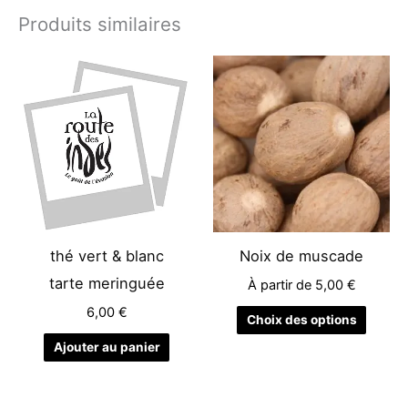
Produits similaires
Ce
produit
a
plusieu
variati
Les
options
peuven
être
thé vert & blanc
Noix de muscade
choisie
tarte meringuée
À partir de
5,00
€
sur
6,00
€
la
Choix des options
page
Ajouter au panier
du
produit