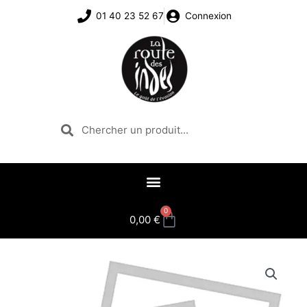
Aller
01 40 23 52 67
Connexion
au
contenu
Rechercher
Rechercher
0
Panier
0,00
€
quantité
de
vanille