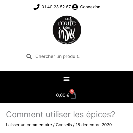
Aller
01 40 23 52 67
Connexion
au
contenu
Rechercher
Rechercher
0
Panier
0,00
€
Comment utiliser les épices?
Laisser un commentaire
/
Conseils
/
16 décembre 2020