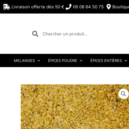
Aller
Livraison offerte dès 50 €
06 08 64 50 75
Boutiqu
au
contenu
Rechercher
Rechercher
MELANGES
ÉPICES POUDRE
ÉPICES ENTIÈRES