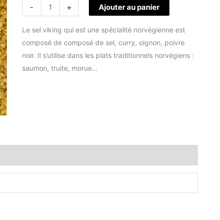
-
+
Ajouter au panier
Le sel viking qui est une spécialité norvégienne est
composé de composé de sel, curry, oignon, poivre
noir. Il s’utilise dans les plats traditionnels norvégiens :
saumon, truite, morue…