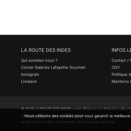
LA ROUTE DES INDES
INFOS 
Qui sommes-nous ?
Contact / 
Corner Galeries Lafayette Gourmet
CGV
Instagram
Politique d
Livraison
Mentions 
© 2026 LA ROUTE DES INDES vente d'épices aux Galeries Lafayet
35 Boulevard Haussmann 75009 PARIS
Nous utilisons des cookies pour vous garantir la meilleure
Achat d'épices rares, condiments, sels & poivres sur Paris