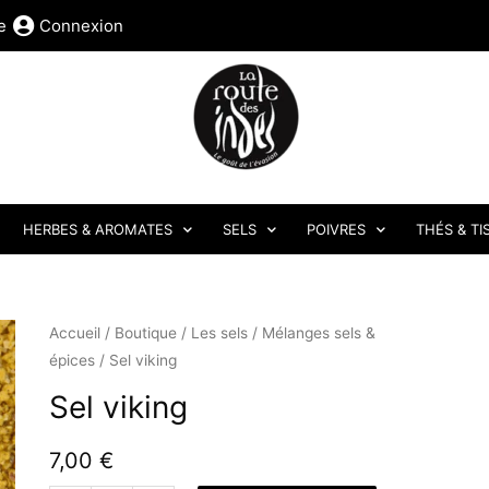
e
Connexion
HERBES & AROMATES
SELS
POIVRES
THÉS & TI
quantité
Accueil
/
Boutique
/
Les sels
/
Mélanges sels &
épices
/ Sel viking
de
Sel
Sel viking
viking
7,00
€